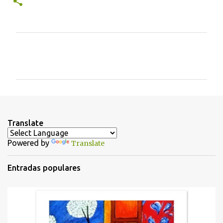
C
o
m
e
n
t
Translate
a
Powered by
Translate
r
i
Entradas populares
o
s