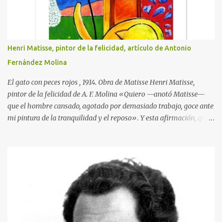
Henri Matisse, pintor de la felicidad, artículo de Antonio
Fernández Molina
El gato con peces rojos , 1914. Obra de Matisse Henri Matisse,
pintor de la felicidad de A. F. Molina «Quiero —anotó Matisse—
que el hombre cansado, agotado por demasiado trabajo, goce ante
mi pintura de la tranquilidad y el reposo». Y esta afirmación, que
traduce la clara idea que tenía de su misión como artista, llegó a
hacerse realidad en su obra. Nacido en Gateau-Cambresis el día
último del año 1869, hijo de un tratante en granos, nada en su
infancia y en su adolescencia parecía indicar que estaba destinado
a ser uno de los creadores plásticos más importantes de su tiempo.
Durante un año asistió en París a las clases de la Facultad de
Derecho, sin que durante él se le ocurriera visitar ningún museo ni
asistir a salas de exposiciones, y después volvió a su provincia para