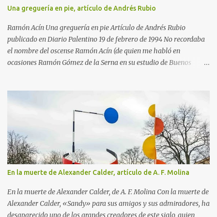
empezar a trabajar como pasante con un abogado. Pero en 1890,
Una greguería en pie, artículo de Andrés Rubio
cuando Matisse iba a cumplir los 21 años, aconteció lo maravilloso.
Cayó enfermo y, para que se entretuviera durante la convalecencia,
Ramón Acín Una greguería en pie Artículo de Andrés Rubio
su madre le regaló...
publicado en Diario Palentino 19 de febrero de 1994 No recordaba
el nombre del oscense Ramón Acín (de quien me habló en
ocasiones Ramón Gómez de la Serna en su estudio de Buenos
Aires) cuando en una de mis últimas excursiones paseaba por el
parque Miguel Servet de Huesca, adonde acudí por las casetas de
libros que allí había con motivo de la Feria del Libro en Huesca. El
atractivo acontecimiento parecía enmarcado en una avenida del
parque entre siluetas de árboles espléndidos. Al verlos sentí esa
sensación de lo ya conocido, aunque no había estado antes en ese
lugar. Pero me equivocaba, porque esas siluetas si me parecía
haberlas vivido antes era porque conocía la reproducción de un
magnífico cuadro de Ramón Acín, donde están presente el espíritu
En la muerte de Alexander Calder, artículo de A. F. Molina
de estos árboles o el de algunos hermanos suyos crecidos en el
mismo lugar. El de Huesca es un parque ideal, a la medida de la
En la muerte de Alexander Calder, de A. F. Molina Con la muerte de
capital del altoaragón, saludable pulmón dentro del recinto...
Alexander Calder, «Sandy» para sus amigos y sus admiradores, ha
desaparecido uno de los grandes creadores de este siglo, quien