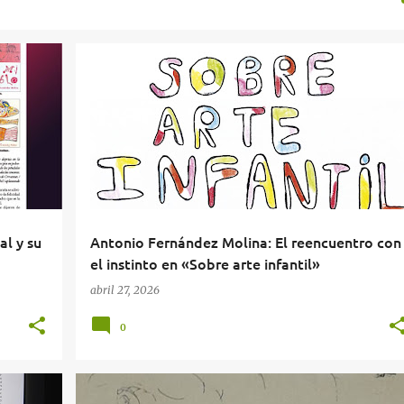
+
1
ARTE
ARTE INFANTIL
ENSAYO
+
1
al y su
Antonio Fernández Molina: El reencuentro con
el instinto en «Sobre arte infantil»
abril 27, 2026
0