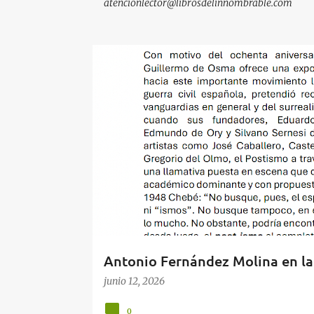
atencionlector@librosdelinnombrable.com
E
EXPOSICIÓN
GALERÍA GUILLERMO DE OSMA
GA
n
t
r
a
d
a
s
Antonio Fernández Molina en l
junio 12, 2026
0