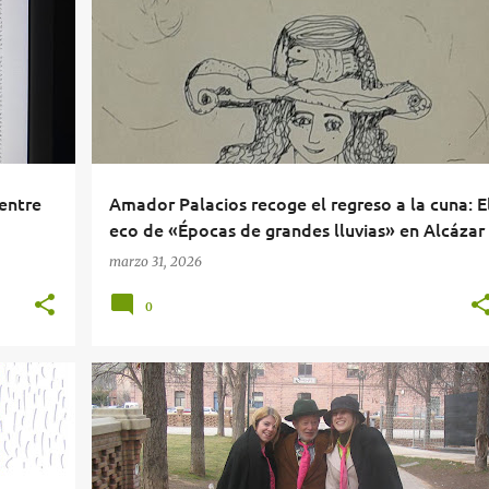
GÓN
ALCAZAR DE SAN JUAN
AMADOR PALACIOS
+
3
+
entre
Amador Palacios recoge el regreso a la cuna: E
eco de «Épocas de grandes lluvias» en Alcázar
marzo 31, 2026
0
+
3
ARTÍCULO
HERALDO DE ARAGÓN
INVITACIÓN A LA LECTURA
TERUEL
+
TONI LOSANTOS