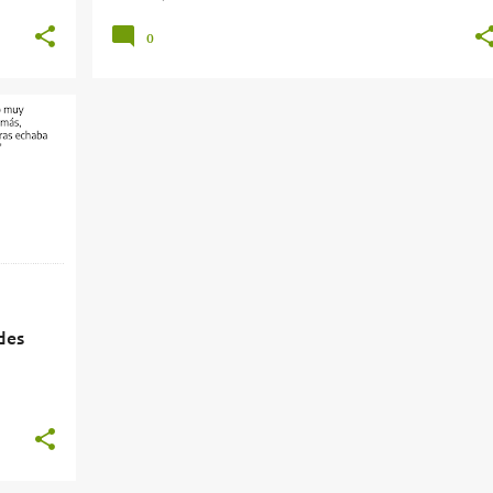
0
+
des