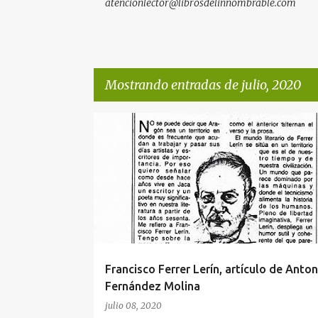
atencionlector@librosdelinnombrable.com
Mostrando entradas de julio, 2020
E
A. F. MOLINA
ABC
ABC ARAGÓN
ARTÍCULO
n
FRANCISCO FERRER LERÍN
t
r
a
d
a
Francisco Ferrer Lerín, artículo de Anton
s
Fernández Molina
julio 08, 2020