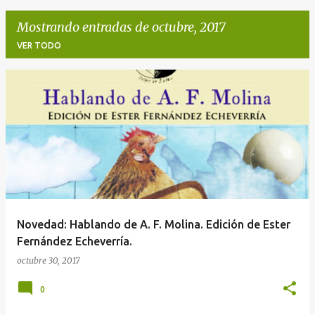
Mostrando entradas de octubre, 2017
VER TODO
E
n
t
r
a
d
a
Novedad: Hablando de A. F. Molina. Edición de Ester
s
Fernández Echeverría.
octubre 30, 2017
0