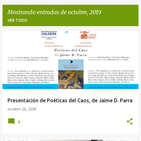
Mostrando entradas de octubre, 2019
VER TODO
E
n
t
r
a
d
a
Presentación de Poéticas del Caos, de Jaime D. Parra
s
octubre 28, 2019
0