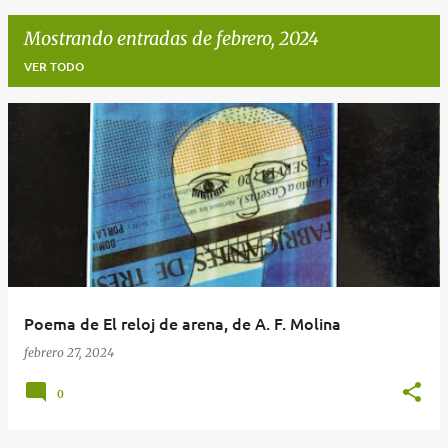
Mostrando entradas de febrero, 2024
VER TODO
E
n
t
r
a
d
Poema de El reloj de arena, de A. F. Molina
a
febrero 27, 2024
s
0