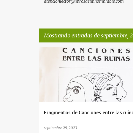
atencionlector@librosdelinnombrable.com
Mostrando entradas de septiembre, 
E
ANTOLOGÍA
BARATARIA
n
CANCIONES ENTRE LAS RUINAS
POESÍA
t
r
a
d
a
Fragmentos de Canciones entre las ruin
s
septiembre 25, 2023