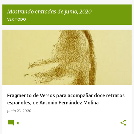
Mostrando entradas de junio, 2020
VER TODO
E
n
t
r
a
d
a
Fragmento de Versos para acompañar doce retratos
s
españoles, de Antonio Fernández Molina
junio 23, 2020
0