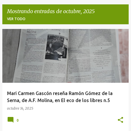
Mostrando entradas de octubre, 2025
VER TODO
E
n
t
r
a
d
a
Mari Carmen Gascón reseña Ramón Gómez de la
s
Serna, de A.F. Molina, en El eco de los libres n.5
octubre 14, 2025
0