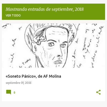
Mostrando entradas de septiembre, 2018
VER TODO
E
n
t
r
a
d
a
«Soneto Pánico», de AF Molina
s
septiembre 19, 2018
0