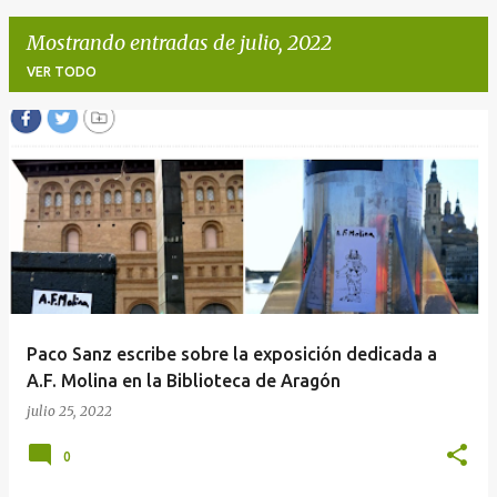
Mostrando entradas de julio, 2022
VER TODO
E
n
t
r
a
d
a
Paco Sanz escribe sobre la exposición dedicada a
s
A.F. Molina en la Biblioteca de Aragón
julio 25, 2022
0