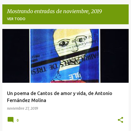
Mostrando entradas de noviembre, 2019
VER TODO
E
n
t
r
a
d
a
Un poema de Cantos de amor y vida, de Antonio
s
Fernández Molina
noviembre 27, 2019
0