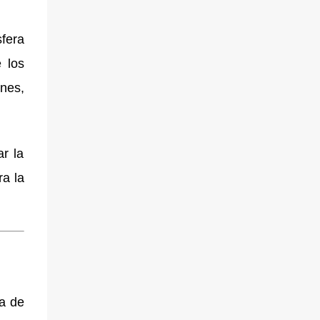
fera
 los
ones,
r la
ra la
ta de