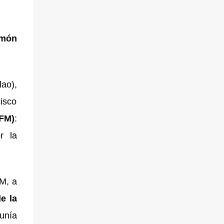
amón
lao),
cisco
AFM)
:
r la
M, a
e la
 unía