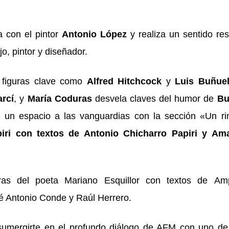
 con el pintor
Antonio López
y realiza un sentido re
jo, pintor y diseñador.
figuras clave como
Alfred Hitchcock
y
Luis Buñue
arcí
, y
María Coduras
desvela claves del humor de
Bu
a un espacio a las vanguardias con la sección «Un ri
iri con textos de Antonio Chicharro Papiri y Am
ras del poeta
Mariano Esquillor
con textos de
Am
é Antonio Conde y Raúl Herrero.
 sumergirte en el profundo diálogo de AFM con uno de