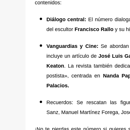
contenidos:
Diálogo central:
El número dialoga
del escultor
Francisco Rallo
y su hi
Vanguardias y Cine:
Se abordan 
incluye un artículo de
José Luis G
Keaton
. La revista también dedic
postista», centrada en
Nanda Pap
Palacios.
Recuerdos:
Se rescatan las figu
Sanz
,
Manuel Martínez Forega, Jos
¡No te pierdas este número si quieres