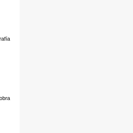
afía
obra