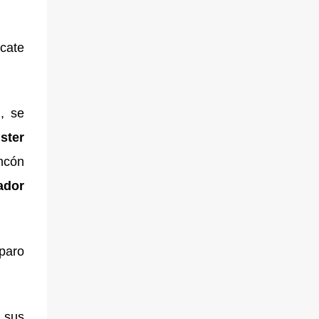
scate
l
, se
ster
ncón
ador
paro
 sus