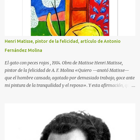
Henri Matisse, pintor de la felicidad, artículo de Antonio
Fernández Molina
El gato con peces rojos , 1914. Obra de Matisse Henri Matisse,
pintor de la felicidad de A. F. Molina «Quiero —anotó Matisse—
que el hombre cansado, agotado por demasiado trabajo, goce ante
mi pintura de la tranquilidad y el reposo». Y esta afirmación, que
traduce la clara idea que tenía de su misión como artista, llegó a
hacerse realidad en su obra. Nacido en Gateau-Cambresis el día
último del año 1869, hijo de un tratante en granos, nada en su
infancia y en su adolescencia parecía indicar que estaba destinado
a ser uno de los creadores plásticos más importantes de su tiempo.
Durante un año asistió en París a las clases de la Facultad de
Derecho, sin que durante él se le ocurriera visitar ningún museo ni