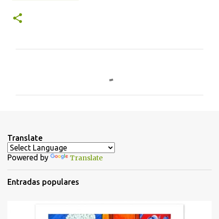
C
o
m
e
n
t
Translate
a
Powered by
Translate
r
i
Entradas populares
o
s