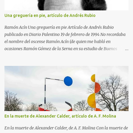
asistir a salas de exposiciones, y después volvió a su provincia para
empezar a trabajar como pasante con un abogado. Pero en 1890,
Una greguería en pie, artículo de Andrés Rubio
cuando Matisse iba a cumplir los 21 años, aconteció lo maravilloso.
Cayó enfermo y, para que se entretuviera durante la convalecencia,
Ramón Acín Una greguería en pie Artículo de Andrés Rubio
su madre le regaló...
publicado en Diario Palentino 19 de febrero de 1994 No recordaba
el nombre del oscense Ramón Acín (de quien me habló en
ocasiones Ramón Gómez de la Serna en su estudio de Buenos
Aires) cuando en una de mis últimas excursiones paseaba por el
parque Miguel Servet de Huesca, adonde acudí por las casetas de
libros que allí había con motivo de la Feria del Libro en Huesca. El
atractivo acontecimiento parecía enmarcado en una avenida del
parque entre siluetas de árboles espléndidos. Al verlos sentí esa
sensación de lo ya conocido, aunque no había estado antes en ese
lugar. Pero me equivocaba, porque esas siluetas si me parecía
haberlas vivido antes era porque conocía la reproducción de un
magnífico cuadro de Ramón Acín, donde están presente el espíritu
En la muerte de Alexander Calder, artículo de A. F. Molina
de estos árboles o el de algunos hermanos suyos crecidos en el
mismo lugar. El de Huesca es un parque ideal, a la medida de la
En la muerte de Alexander Calder, de A. F. Molina Con la muerte de