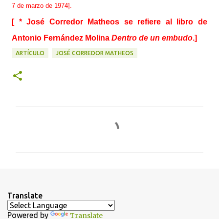
7 de marzo de 1974].
[ * José Corredor Matheos se refiere al libro de
Antonio Fernández Molina
Dentro de un embudo
.]
ARTÍCULO
JOSÉ CORREDOR MATHEOS
C
o
m
e
n
t
Translate
a
Powered by
Translate
r