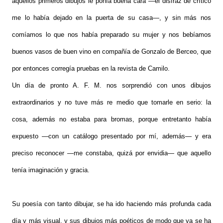
aquellos primeros dibujos le ponía buena cara —el disfraz de crítico
me lo había dejado en la puerta de su casa—, y sin más nos
comíamos lo que nos había preparado su mujer y nos bebíamos
buenos vasos de buen vino en compañía de Gonzalo de Berceo, que
por entonces corregía pruebas en la revista de Camilo.
Un día de pronto A. F. M. nos sorprendió con unos dibujos
extraordinarios y no tuve más re medio que tomarle en serio: la
cosa, además no estaba para bromas, porque entretanto había
expuesto —con un catálogo presentado por mí, además— y era
preciso reconocer —me constaba, quizá por envidia— que aquello
tenía imaginación y gracia.
Su poesía con tanto dibujar, se ha ido haciendo más profunda cada
día y más visual, y sus dibujos más poéticos de modo que ya se ha