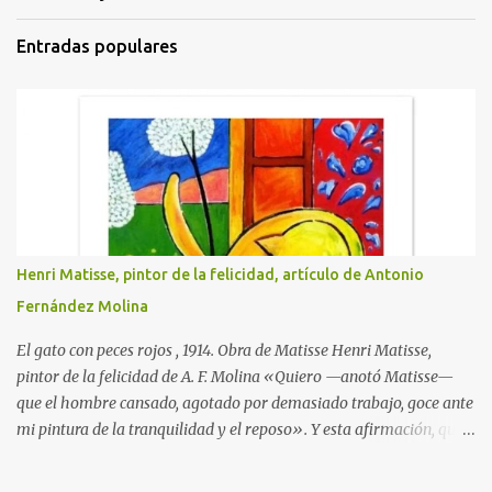
i
Entradas populares
o
s
Henri Matisse, pintor de la felicidad, artículo de Antonio
Fernández Molina
El gato con peces rojos , 1914. Obra de Matisse Henri Matisse,
pintor de la felicidad de A. F. Molina «Quiero —anotó Matisse—
que el hombre cansado, agotado por demasiado trabajo, goce ante
mi pintura de la tranquilidad y el reposo». Y esta afirmación, que
traduce la clara idea que tenía de su misión como artista, llegó a
hacerse realidad en su obra. Nacido en Gateau-Cambresis el día