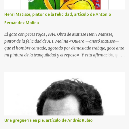
Henri Matisse, pintor de la felicidad, artículo de Antonio
Fernández Molina
El gato con peces rojos , 1914. Obra de Matisse Henri Matisse,
pintor de la felicidad de A. F. Molina «Quiero —anotó Matisse—
que el hombre cansado, agotado por demasiado trabajo, goce ante
mi pintura de la tranquilidad y el reposo». Y esta afirmación, que
traduce la clara idea que tenía de su misión como artista, llegó a
hacerse realidad en su obra. Nacido en Gateau-Cambresis el día
último del año 1869, hijo de un tratante en granos, nada en su
infancia y en su adolescencia parecía indicar que estaba destinado
a ser uno de los creadores plásticos más importantes de su tiempo.
Durante un año asistió en París a las clases de la Facultad de
Derecho, sin que durante él se le ocurriera visitar ningún museo ni
asistir a salas de exposiciones, y después volvió a su provincia para
empezar a trabajar como pasante con un abogado. Pero en 1890,
Una greguería en pie, artículo de Andrés Rubio
cuando Matisse iba a cumplir los 21 años, aconteció lo maravilloso.