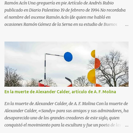
Cayó enfermo y, para que se entretuviera durante la convalecencia,
Ramón Acín Una greguería en pie Artículo de Andrés Rubio
su madre le regaló...
publicado en Diario Palentino 19 de febrero de 1994 No recordaba
el nombre del oscense Ramón Acín (de quien me habló en
ocasiones Ramón Gómez de la Serna en su estudio de Buenos
Aires) cuando en una de mis últimas excursiones paseaba por el
parque Miguel Servet de Huesca, adonde acudí por las casetas de
libros que allí había con motivo de la Feria del Libro en Huesca. El
atractivo acontecimiento parecía enmarcado en una avenida del
parque entre siluetas de árboles espléndidos. Al verlos sentí esa
sensación de lo ya conocido, aunque no había estado antes en ese
lugar. Pero me equivocaba, porque esas siluetas si me parecía
haberlas vivido antes era porque conocía la reproducción de un
magnífico cuadro de Ramón Acín, donde están presente el espíritu
En la muerte de Alexander Calder, artículo de A. F. Molina
de estos árboles o el de algunos hermanos suyos crecidos en el
mismo lugar. El de Huesca es un parque ideal, a la medida de la
En la muerte de Alexander Calder, de A. F. Molina Con la muerte de
capital del altoaragón, saludable pulmón dentro del recinto...
Alexander Calder, «Sandy» para sus amigos y sus admiradores, ha
desaparecido uno de los grandes creadores de este siglo, quien
conquistó el movimiento para la escultura y fue un poeta de las
formas. Nacido en Filadelfia en 1898, perteneció a una generación