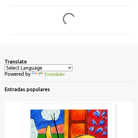
C
o
m
e
n
t
Translate
a
Powered by
Translate
r
i
Entradas populares
o
s