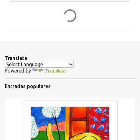
C
o
m
e
n
t
Translate
a
Powered by
Translate
r
i
Entradas populares
o
s