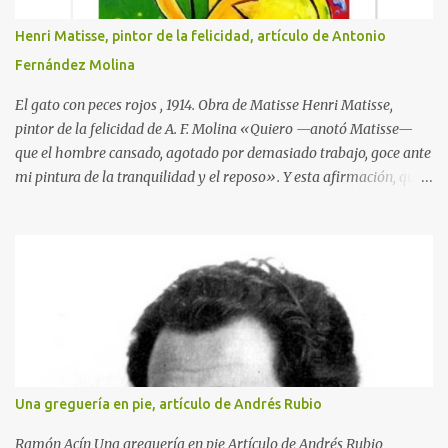
Henri Matisse, pintor de la felicidad, artículo de Antonio
Fernández Molina
El gato con peces rojos , 1914. Obra de Matisse Henri Matisse,
pintor de la felicidad de A. F. Molina «Quiero —anotó Matisse—
que el hombre cansado, agotado por demasiado trabajo, goce ante
mi pintura de la tranquilidad y el reposo». Y esta afirmación, que
traduce la clara idea que tenía de su misión como artista, llegó a
hacerse realidad en su obra. Nacido en Gateau-Cambresis el día
último del año 1869, hijo de un tratante en granos, nada en su
infancia y en su adolescencia parecía indicar que estaba destinado
a ser uno de los creadores plásticos más importantes de su tiempo.
Durante un año asistió en París a las clases de la Facultad de
Derecho, sin que durante él se le ocurriera visitar ningún museo ni
asistir a salas de exposiciones, y después volvió a su provincia para
empezar a trabajar como pasante con un abogado. Pero en 1890,
Una greguería en pie, artículo de Andrés Rubio
cuando Matisse iba a cumplir los 21 años, aconteció lo maravilloso.
Cayó enfermo y, para que se entretuviera durante la convalecencia,
Ramón Acín Una greguería en pie Artículo de Andrés Rubio