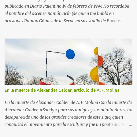
su madre le regaló...
publicado en Diario Palentino 19 de febrero de 1994 No recordaba
el nombre del oscense Ramón Acín (de quien me habló en
ocasiones Ramón Gómez de la Serna en su estudio de Buenos
Aires) cuando en una de mis últimas excursiones paseaba por el
parque Miguel Servet de Huesca, adonde acudí por las casetas de
libros que allí había con motivo de la Feria del Libro en Huesca. El
atractivo acontecimiento parecía enmarcado en una avenida del
parque entre siluetas de árboles espléndidos. Al verlos sentí esa
sensación de lo ya conocido, aunque no había estado antes en ese
lugar. Pero me equivocaba, porque esas siluetas si me parecía
haberlas vivido antes era porque conocía la reproducción de un
magnífico cuadro de Ramón Acín, donde están presente el espíritu
En la muerte de Alexander Calder, artículo de A. F. Molina
de estos árboles o el de algunos hermanos suyos crecidos en el
mismo lugar. El de Huesca es un parque ideal, a la medida de la
En la muerte de Alexander Calder, de A. F. Molina Con la muerte de
capital del altoaragón, saludable pulmón dentro del recinto...
Alexander Calder, «Sandy» para sus amigos y sus admiradores, ha
desaparecido uno de los grandes creadores de este siglo, quien
conquistó el movimiento para la escultura y fue un poeta de las
formas. Nacido en Filadelfia en 1898, perteneció a una generación