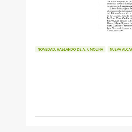
NOVEDAD. HABLANDO DE A. F. MOLINA
NUEVA ALCAR
C
o
m
e
n