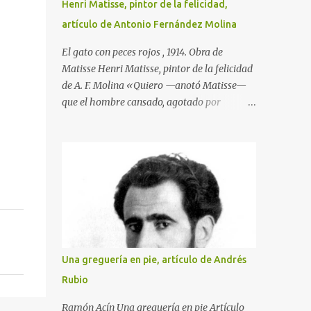
Henri Matisse, pintor de la felicidad,
artículo de Antonio Fernández Molina
El gato con peces rojos , 1914. Obra de
Matisse Henri Matisse, pintor de la felicidad
de A. F. Molina «Quiero —anotó Matisse—
que el hombre cansado, agotado por
demasiado trabajo, goce ante mi pintura de
la tranquilidad y el reposo». Y esta
afirmación, que traduce la clara idea que
tenía de su misión como artista, llegó a
hacerse realidad en su obra. Nacido en
Gateau-Cambresis el día último del año
1869, hijo de un tratante en granos, nada en
su infancia y en su adolescencia parecía
indicar que estaba destinado a ser uno de los
Una greguería en pie, artículo de Andrés
creadores plásticos más importantes de su
Rubio
tiempo. Durante un año asistió en París a las
clases de la Facultad de Derecho, sin que
Ramón Acín Una greguería en pie Artículo