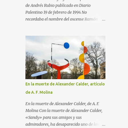
durante él se le ocurriera visitar ningún
de Andrés Rubio publicado en Diario
museo ni asistir a salas de exposiciones, y
Palentino 19 de febrero de 1994 No
después volvió a su provincia para empezar
recordaba el nombre del oscense Ramón
a trabajar como pasante con un abogado.
Acín (de quien me habló en ocasiones
Pero en 1890, cuando Matisse iba a cumplir
Ramón Gómez de la Serna en su estudio de
los 21 años, aconteció lo maravilloso. Cayó
Buenos Aires) cuando en una de mis últimas
enfermo y, para que se entretuviera durante
excursiones paseaba por el parque Miguel
la convalecencia, su madre le regaló...
Servet de Huesca, adonde acudí por las
casetas de libros que allí había con motivo
de la Feria del Libro en Huesca. El atractivo
acontecimiento parecía enmarcado en una
avenida del parque entre siluetas de árboles
En la muerte de Alexander Calder, artículo
espléndidos. Al verlos sentí esa sensación de
de A. F. Molina
lo ya conocido, aunque no había estado
antes en ese lugar. Pero me equivocaba,
En la muerte de Alexander Calder, de A. F.
porque esas siluetas si me parecía haberlas
Molina Con la muerte de Alexander Calder,
vivido antes era porque conocía la
«Sandy» para sus amigos y sus
reproducción de un magnífico cuadro de
admiradores, ha desaparecido uno de los