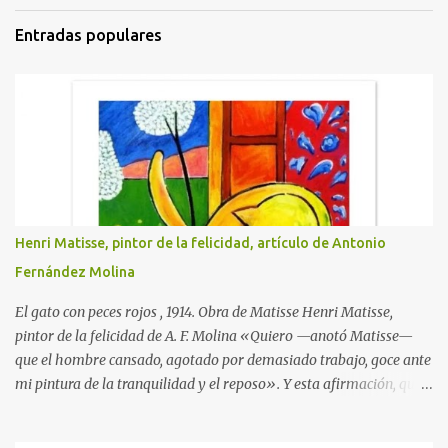
i
Entradas populares
o
s
Henri Matisse, pintor de la felicidad, artículo de Antonio
Fernández Molina
El gato con peces rojos , 1914. Obra de Matisse Henri Matisse,
pintor de la felicidad de A. F. Molina «Quiero —anotó Matisse—
que el hombre cansado, agotado por demasiado trabajo, goce ante
mi pintura de la tranquilidad y el reposo». Y esta afirmación, que
traduce la clara idea que tenía de su misión como artista, llegó a
hacerse realidad en su obra. Nacido en Gateau-Cambresis el día