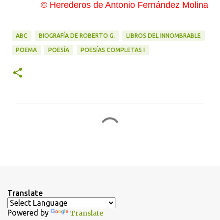
© Herederos de Antonio Fernández Molina
ABC
BIOGRAFÍA DE ROBERTO G.
LIBROS DEL INNOMBRABLE
POEMA
POESÍA
POESÍAS COMPLETAS I
C
o
m
e
n
t
Translate
a
Powered by
Translate
r