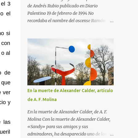
 el 3
durante él se le ocurriera visitar ningún
de Andrés Rubio publicado en Diario
museo ni asistir a salas de exposiciones, y
o el
Palentino 19 de febrero de 1994 No
después volvió a su provincia para empezar
recordaba el nombre del oscense Ramón
a trabajar como pasante con un abogado.
Acín (de quien me habló en ocasiones
o si
Pero en 1890, cuando Matisse iba a cumplir
Ramón Gómez de la Serna en su estudio de
los 21 años, aconteció lo maravilloso. Cayó
 con
Buenos Aires) cuando en una de mis últimas
enfermo y, para que se entretuviera durante
excursiones paseaba por el parque Miguel
 o al
la convalecencia, su madre le regaló...
Servet de Huesca, adonde acudí por las
casetas de libros que allí había con motivo
o de
de la Feria del Libro en Huesca. El atractivo
acontecimiento parecía enmarcado en una
 que
avenida del parque entre siluetas de árboles
En la muerte de Alexander Calder, artículo
e ver
espléndidos. Al verlos sentí esa sensación de
de A. F. Molina
cio y
lo ya conocido, aunque no había estado
antes en ese lugar. Pero me equivocaba,
En la muerte de Alexander Calder, de A. F.
porque esas siluetas si me parecía haberlas
Molina Con la muerte de Alexander Calder,
 las
vivido antes era porque conocía la
«Sandy» para sus amigos y sus
eril
reproducción de un magnífico cuadro de
admiradores, ha desaparecido uno de los