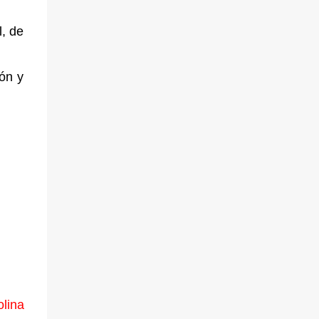
álbum Animal Sketching e hizo su primera
l, de
exposición de pintura. Es...
ión y
olina