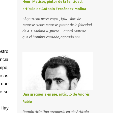
Henri Matisse, pintor de la felicidad,
artículo de Antonio Fernández Molina
El gato con peces rojos , 1914. Obra de
Matisse Henri Matisse, pintor de la felicidad
de A. F. Molina «Quiero —anotó Matisse—
que el hombre cansado, agotado por
demasiado trabajo, goce ante mi pintura de
la tranquilidad y el reposo». Y esta
stro
afirmación, que traduce la clara idea que
encia
tenía de su misión como artista, llegó a
mpo,
hacerse realidad en su obra. Nacido en
Gateau-Cambresis el día último del año
 esos
1869, hijo de un tratante en granos, nada en
 que
su infancia y en su adolescencia parecía
ue se
indicar que estaba destinado a ser uno de los
Una greguería en pie, artículo de Andrés
creadores plásticos más importantes de su
Rubio
tiempo. Durante un año asistió en París a las
. Hay
clases de la Facultad de Derecho, sin que
Ramón Acín Una greguería en pie Artículo