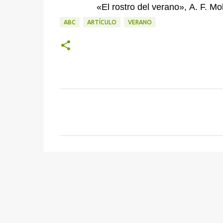
«El rostro del verano»,
A. F. Mo
ABC
ARTÍCULO
VERANO
C
o
m
e
n
t
a
r
i