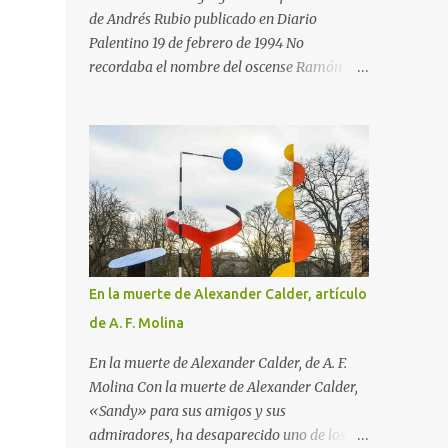
durante él se le ocurriera visitar ningún
de Andrés Rubio publicado en Diario
museo ni asistir a salas de exposiciones, y
Palentino 19 de febrero de 1994 No
después volvió a su provincia para empezar
recordaba el nombre del oscense Ramón
a trabajar como pasante con un abogado.
Acín (de quien me habló en ocasiones
Pero en 1890, cuando Matisse iba a cumplir
Ramón Gómez de la Serna en su estudio de
los 21 años, aconteció lo maravilloso. Cayó
Buenos Aires) cuando en una de mis últimas
enfermo y, para que se entretuviera durante
excursiones paseaba por el parque Miguel
la convalecencia, su madre le regaló...
Servet de Huesca, adonde acudí por las
casetas de libros que allí había con motivo
de la Feria del Libro en Huesca. El atractivo
acontecimiento parecía enmarcado en una
avenida del parque entre siluetas de árboles
En la muerte de Alexander Calder, artículo
espléndidos. Al verlos sentí esa sensación de
de A. F. Molina
lo ya conocido, aunque no había estado
antes en ese lugar. Pero me equivocaba,
En la muerte de Alexander Calder, de A. F.
porque esas siluetas si me parecía haberlas
Molina Con la muerte de Alexander Calder,
vivido antes era porque conocía la
«Sandy» para sus amigos y sus
reproducción de un magnífico cuadro de
admiradores, ha desaparecido uno de los