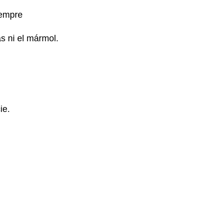
iempre
s ni el mármol.
ie.