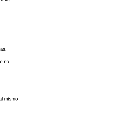
uas,
ue no
 al mismo