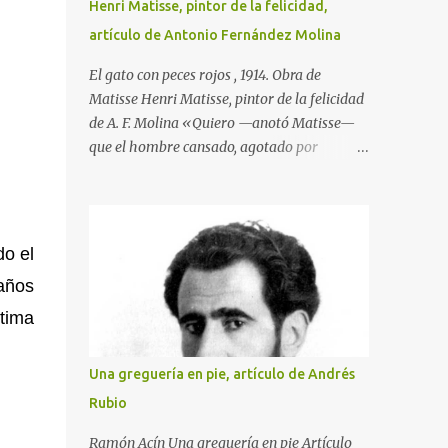
Henri Matisse, pintor de la felicidad,
artículo de Antonio Fernández Molina
El gato con peces rojos , 1914. Obra de
Matisse Henri Matisse, pintor de la felicidad
de A. F. Molina «Quiero —anotó Matisse—
que el hombre cansado, agotado por
demasiado trabajo, goce ante mi pintura de
la tranquilidad y el reposo». Y esta
afirmación, que traduce la clara idea que
tenía de su misión como artista, llegó a
do el
hacerse realidad en su obra. Nacido en
 años
Gateau-Cambresis el día último del año
1869, hijo de un tratante en granos, nada en
ltima
su infancia y en su adolescencia parecía
indicar que estaba destinado a ser uno de los
Una greguería en pie, artículo de Andrés
creadores plásticos más importantes de su
Rubio
tiempo. Durante un año asistió en París a las
clases de la Facultad de Derecho, sin que
Ramón Acín Una greguería en pie Artículo