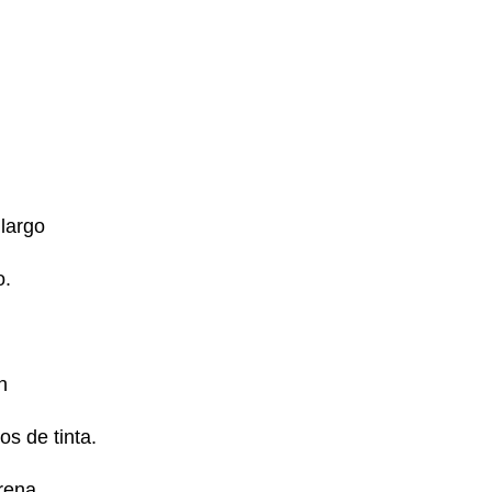
 largo
o.
n
s de tinta.
rena,