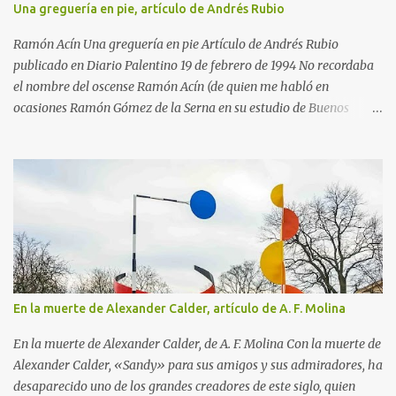
Una greguería en pie, artículo de Andrés Rubio
cuando Matisse iba a cumplir los 21 años, aconteció lo maravilloso.
Cayó enfermo y, para que se entretuviera durante la convalecencia,
Ramón Acín Una greguería en pie Artículo de Andrés Rubio
su madre le regaló...
publicado en Diario Palentino 19 de febrero de 1994 No recordaba
el nombre del oscense Ramón Acín (de quien me habló en
ocasiones Ramón Gómez de la Serna en su estudio de Buenos
Aires) cuando en una de mis últimas excursiones paseaba por el
parque Miguel Servet de Huesca, adonde acudí por las casetas de
libros que allí había con motivo de la Feria del Libro en Huesca. El
atractivo acontecimiento parecía enmarcado en una avenida del
parque entre siluetas de árboles espléndidos. Al verlos sentí esa
sensación de lo ya conocido, aunque no había estado antes en ese
lugar. Pero me equivocaba, porque esas siluetas si me parecía
haberlas vivido antes era porque conocía la reproducción de un
magnífico cuadro de Ramón Acín, donde están presente el espíritu
En la muerte de Alexander Calder, artículo de A. F. Molina
de estos árboles o el de algunos hermanos suyos crecidos en el
mismo lugar. El de Huesca es un parque ideal, a la medida de la
En la muerte de Alexander Calder, de A. F. Molina Con la muerte de
capital del altoaragón, saludable pulmón dentro del recinto...
Alexander Calder, «Sandy» para sus amigos y sus admiradores, ha
desaparecido uno de los grandes creadores de este siglo, quien