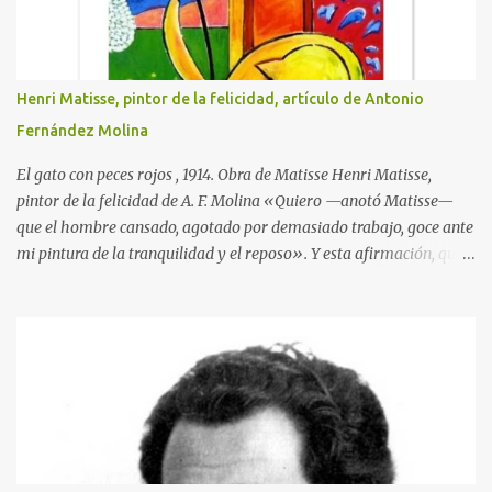
Henri Matisse, pintor de la felicidad, artículo de Antonio
Fernández Molina
El gato con peces rojos , 1914. Obra de Matisse Henri Matisse,
pintor de la felicidad de A. F. Molina «Quiero —anotó Matisse—
que el hombre cansado, agotado por demasiado trabajo, goce ante
mi pintura de la tranquilidad y el reposo». Y esta afirmación, que
traduce la clara idea que tenía de su misión como artista, llegó a
hacerse realidad en su obra. Nacido en Gateau-Cambresis el día
último del año 1869, hijo de un tratante en granos, nada en su
infancia y en su adolescencia parecía indicar que estaba destinado
a ser uno de los creadores plásticos más importantes de su tiempo.
Durante un año asistió en París a las clases de la Facultad de
Derecho, sin que durante él se le ocurriera visitar ningún museo ni
asistir a salas de exposiciones, y después volvió a su provincia para
empezar a trabajar como pasante con un abogado. Pero en 1890,