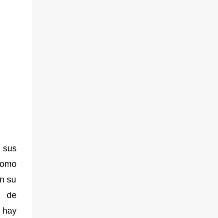
 sus
 como
en su
o de
 hay