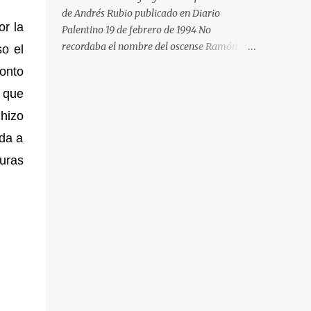
durante él se le ocurriera visitar ningún
de Andrés Rubio publicado en Diario
museo ni asistir a salas de exposiciones, y
or la
Palentino 19 de febrero de 1994 No
después volvió a su provincia para empezar
recordaba el nombre del oscense Ramón
so el
a trabajar como pasante con un abogado.
Acín (de quien me habló en ocasiones
onto
Pero en 1890, cuando Matisse iba a cumplir
Ramón Gómez de la Serna en su estudio de
los 21 años, aconteció lo maravilloso. Cayó
 que
Buenos Aires) cuando en una de mis últimas
enfermo y, para que se entretuviera durante
excursiones paseaba por el parque Miguel
 hizo
la convalecencia, su madre le regaló...
Servet de Huesca, adonde acudí por las
ida a
casetas de libros que allí había con motivo
turas
de la Feria del Libro en Huesca. El atractivo
acontecimiento parecía enmarcado en una
avenida del parque entre siluetas de árboles
espléndidos. Al verlos sentí esa sensación de
lo ya conocido, aunque no había estado
antes en ese lugar. Pero me equivocaba,
porque esas siluetas si me parecía haberlas
vivido antes era porque conocía la
reproducción de un magnífico cuadro de