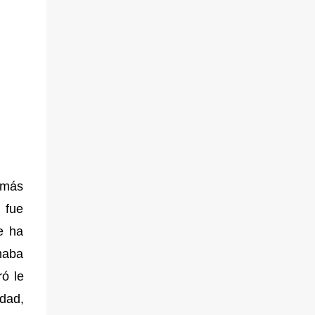
s más
 fue
e ha
imaba
ó le
idad,