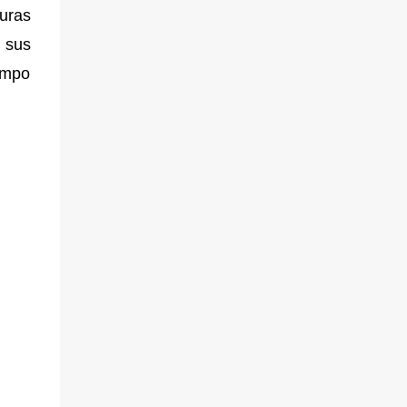
uras
o sus
iempo