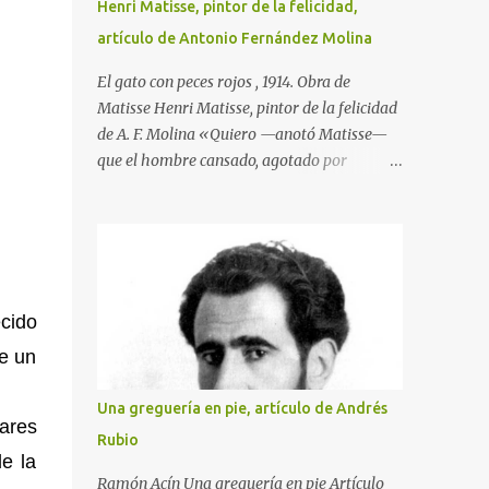
Henri Matisse, pintor de la felicidad,
artículo de Antonio Fernández Molina
El gato con peces rojos , 1914. Obra de
Matisse Henri Matisse, pintor de la felicidad
de A. F. Molina «Quiero —anotó Matisse—
que el hombre cansado, agotado por
demasiado trabajo, goce ante mi pintura de
la tranquilidad y el reposo». Y esta
afirmación, que traduce la clara idea que
tenía de su misión como artista, llegó a
hacerse realidad en su obra. Nacido en
Gateau-Cambresis el día último del año
cido
1869, hijo de un tratante en granos, nada en
ue un
su infancia y en su adolescencia parecía
indicar que estaba destinado a ser uno de los
Una greguería en pie, artículo de Andrés
creadores plásticos más importantes de su
gares
Rubio
tiempo. Durante un año asistió en París a las
de la
clases de la Facultad de Derecho, sin que
Ramón Acín Una greguería en pie Artículo